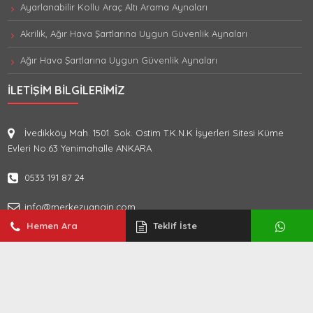
Ayarlanabilir Kollu Araç Altı Arama Aynaları
Akrilik, Ağır Hava Şartlarına Uygun Güvenlik Aynaları
Ağır Hava Şartlarına Uygun Güvenlik Aynaları
İLETIŞIM BILGILERIMIZ
İvedikköy Mah. 1501. Sok. Ostim T.K.N.K İşyerleri Sitesi Küme
Evleri No:63 Yenimahalle ANKARA
0533 191 87 24
info@merkezyangin.com
Hemen Ara
Teklif İste
Bu sitenin tüm hakları saklıdır. Site içerisindeki resimler, yazılar kaynak
gösterilse dahi, izin alınmadan başka sitelere, ticari yayınlara aktarılamaz,
kopyalanamaz, internet ortamında ya da başka biçimde alenileştirilemez,