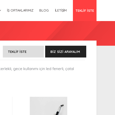
İŞ ORTAKLARIMIZ
BLOG
İLETIŞIM
TEKLİF İSTE
TEKLIF İSTE
BIZ SIZI ARAYALIM
lekli, gece kullanımı için led fenerli, çatal