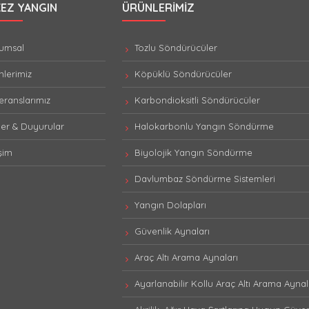
EZ YANGIN
ÜRÜNLERIMIZ
umsal
Tozlu Söndürücüler
lerimiz
Köpüklü Söndürücüler
ranslarımız
Karbondioksitli Söndürücüler
er & Duyurular
Halokarbonlu Yangın Söndürme
işim
Biyolojik Yangın Söndürme
Davlumbaz Söndürme Sistemleri
Yangın Dolapları
Güvenlik Aynaları
Araç Altı Arama Aynaları
Ayarlanabilir Kollu Araç Altı Arama Aynal