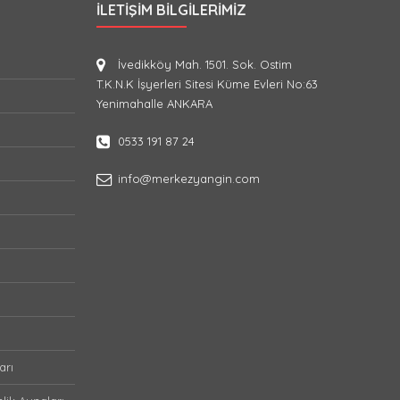
İLETIŞIM BILGILERIMIZ
İvedikköy Mah. 1501. Sok. Ostim
T.K.N.K İşyerleri Sitesi Küme Evleri No:63
Yenimahalle ANKARA
0533 191 87 24
info@merkezyangin.com
arı