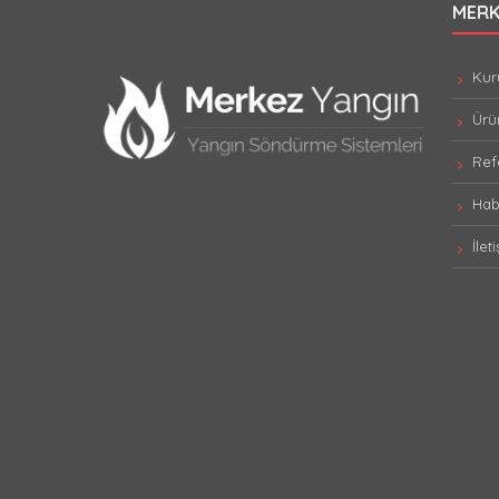
MERK
Kur
Ürün
Refe
Hab
İlet