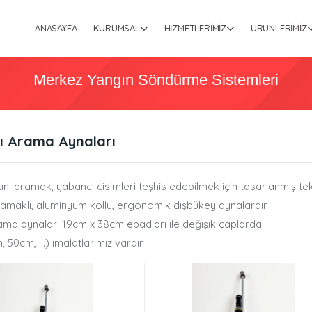
ANASAYFA
KURUMSAL
HIZMETLERIMIZ
ÜRÜNLERIMIZ
Merkez Yangın Söndürme Sistemleri
tı Arama Aynaları
tını aramak, yabancı cisimleri teşhis edebilmek için tasarlanmış teker
tutamaklı, aluminyum kollu, ergonomik dışbükey aynalardır.
rama aynaları 19cm x 38cm ebadları ile değişik çaplarda
50cm, ...) imalatlarımız vardır.