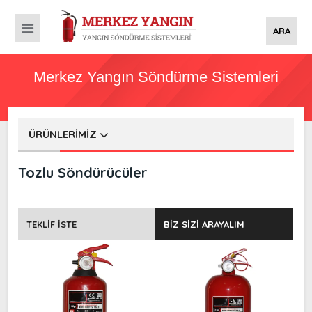
ARA
Merkez Yangın Söndürme Sistemleri
ÜRÜNLERIMIZ
Tozlu Söndürücüler
TEKLIF İSTE
BIZ SIZI ARAYALIM