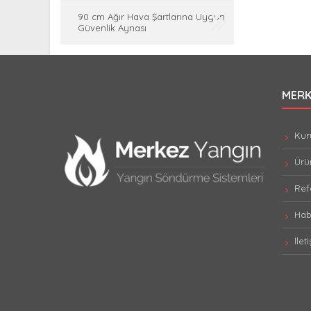
90 cm Ağır Hava Şartlarına Uygun
Güvenlik Aynası
MERK
Kur
Ürün
Refe
Hab
İlet