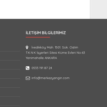
İLETIŞIM BILGILERIMIZ
İvedikköy Mah. 1501. Sok. Ostim
T.K.N.K İşyerleri Sitesi Küme Evleri No:63
Yenimahalle ANKARA
0533 191 87 24
info@merkezyangin.com