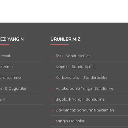
EZ YANGIN
ÜRÜNLERIMIZ
umsal
Tozlu Söndürücüler
lerimiz
Köpüklü Söndürücüler
ranslarımız
Karbondioksitli Söndürücüler
er & Duyurular
Halokarbonlu Yangın Söndürme
işim
Biyolojik Yangın Söndürme
Davlumbaz Söndürme Sistemleri
Yangın Dolapları