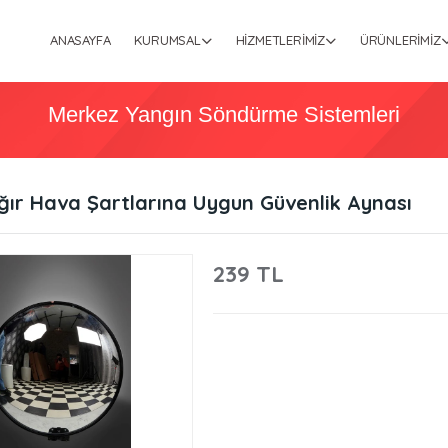
ANASAYFA
KURUMSAL
HIZMETLERIMIZ
ÜRÜNLERIMIZ
Merkez Yangın Söndürme Sistemleri
ğır Hava Şartlarına Uygun Güvenlik Aynası
239 TL